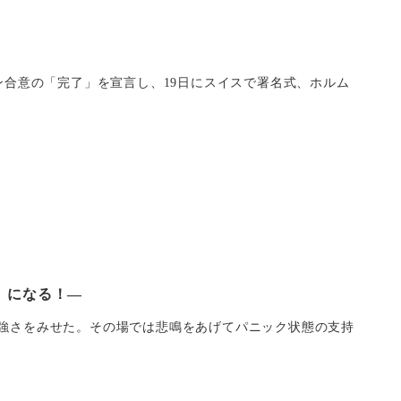
は対イラン合意の「完了」を宣言し、19日にスイスで署名式、ホルム
」になる！―
を振り上げ強さをみせた。その場では悲鳴をあげてパニック状態の支持