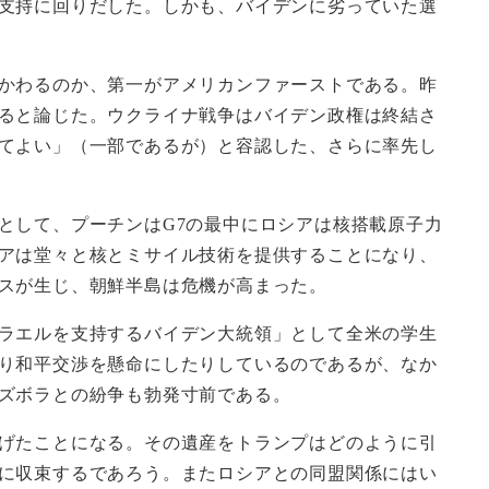
支持に回りだした。しかも、バイデンに劣っていた選
かわるのか、第一がアメリカンファーストである。昨
ると論じた。ウクライナ戦争はバイデン政権は終結さ
てよい」（一部であるが）と容認した、さらに率先し
として、プーチンはG7の最中にロシアは核搭載原子力
アは堂々と核とミサイル技術を提供することになり、
スが生じ、朝鮮半島は危機が高まった。
ラエルを支持するバイデン大統領」として全米の学生
り和平交渉を懸命にしたりしているのであるが、なか
ズボラとの紛争も勃発寸前である。
げたことになる。その遺産をトランプはどのように引
に収束するであろう。またロシアとの同盟関係にはい