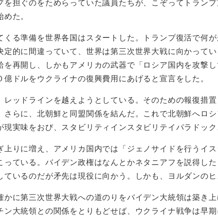
プを担ぐのをためらっていた議員たちが、こぞってトランプ
始めた。
てくる準備を世界各国はスタートした。トランプ復活で何が
決定的に間違っていて、世界は第三次世界大戦に向かってい
給を再開し、しかもアメリカの武器で「ロシア国内を攻撃し
０億ドルをウクライナの復興費用にあげると宣言をした。
、レッドラインを越えようとしている。そのための報復措置
。さらに、北朝鮮と同盟関係を結んだ。これで北朝鮮へロシ
が現実味をおび、スタビリティインスタビリテイパラドック
ぎ上りに増え、アメリカ国内では「ジェノサイドを行うイス
こっている。バイデン政権はなんとかネタニアフを説得した
しているのだが矛先は現役に向かう。しかも、ヨルダンのヒ
確かに第三次世界大戦への道のりをバイデン大統領は築き上
チン大統領との関係をとりもどせば、ウクライナ戦争は早期