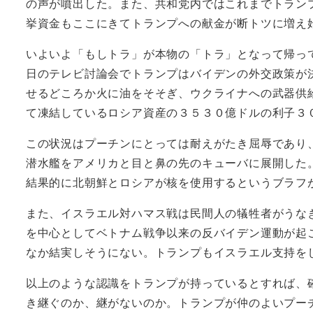
の声が噴出した。また、共和党内ではこれまでトラン
挙資金もここにきてトランプへの献金が断トツに増え
いよいよ「もしトラ」が本物の「トラ」となって帰っ
日のテレビ討論会でトランプはバイデンの外交政策が
せるどころか火に油をそそぎ、ウクライナへの武器供
て凍結しているロシア資産の３５３０億ドルの利子３
この状況はプーチンにとっては耐えがたき屈辱であり
潜水艦をアメリカと目と鼻の先のキューバに展開した
結果的に北朝鮮とロシアが核を使用するというブラフ
また、イスラエル対ハマス戦は民間人の犠牲者がうな
を中心としてベトナム戦争以来の反バイデン運動が起
なか結実しそうにない。トランプもイスラエル支持を
以上のような認識をトランプが持っているとすれば、
き継ぐのか、継がないのか。トランプが仲のよいプー