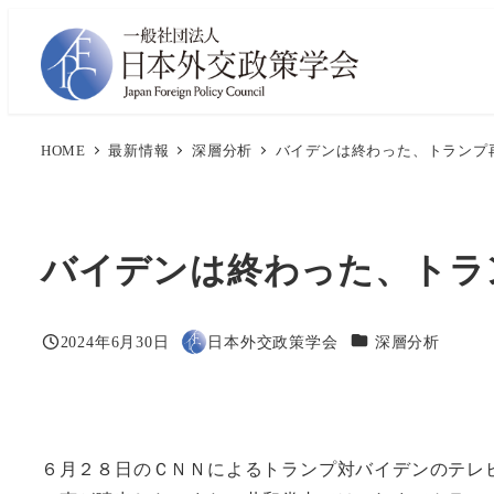
メ
イ
ン
コ
ン
HOME
最新情報
深層分析
バイデンは終わった、トランプ
テ
ン
ツ
バイデンは終わった、トラ
へ
移
動
カテゴリー
2024年6月30日
日本外交政策学会
深層分析
投稿日
著
者
６月２８日のＣＮＮによるトランプ対バイデンのテレ