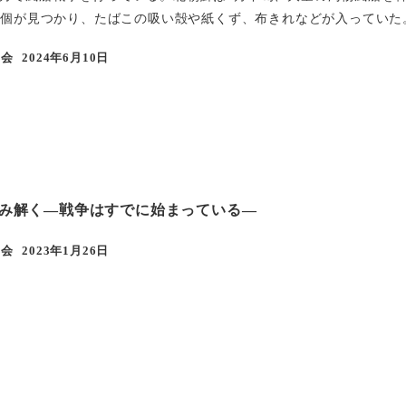
00個が見つかり、たばこの吸い殻や紙くず、布きれなどが入っていた。
学会
2024年6月10日
投稿日
み解く―戦争はすでに始まっている―
学会
2023年1月26日
投稿日