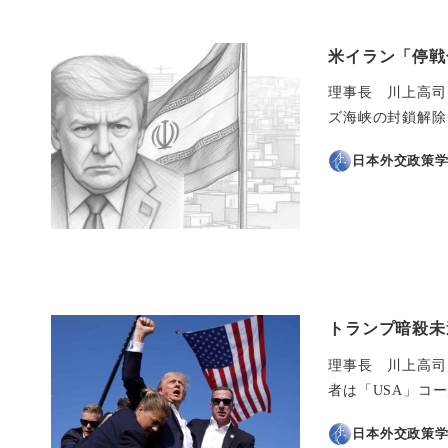
米イラン「停戦
理事長 川上高司（
ズ海峡の封鎖解除
日本外交政策
トランプ暗殺未
理事長 川上高司（
者は「USA」コ
日本外交政策