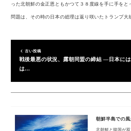
った北朝鮮の金正恩ともかつて３８度線を手に手をと
問題は、その時の日本の総理は返り咲いたトランプ大
古い投稿
戦後最悪の状況、露朝同盟の締結 ―日本に
は…
朝鮮半島での風
北朝鮮と韓国が双