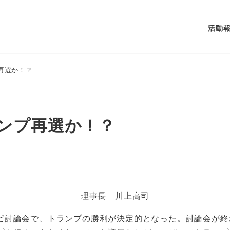
活動
再選か！？
ンプ再選か！？
理事長 川上高司
ビ討論会で、トランプの勝利が決定的となった。討論会が終