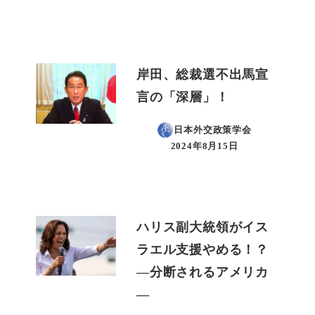
投稿日
岸田、総裁選不出馬宣
言の「深層」！
日本外交政策学会
2024年8月15日
投稿日
ハリス副大統領がイス
ラエル支援やめる！？
―分断されるアメリカ
―