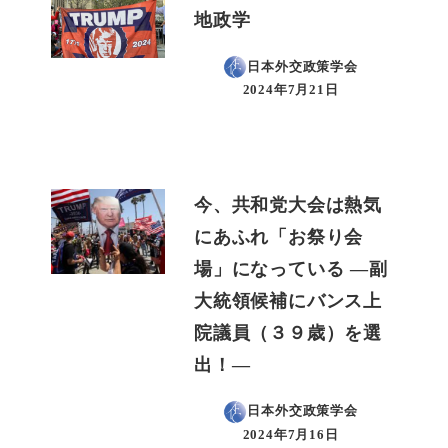
地政学
日本外交政策学会
2024年7月21日
投稿日
今、共和党大会は熱気
にあふれ「お祭り会
場」になっている ―副
大統領候補にバンス上
院議員（３９歳）を選
出！―
日本外交政策学会
2024年7月16日
投稿日