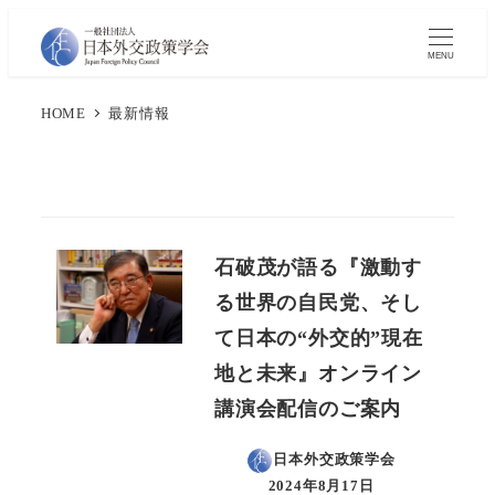
メ
イ
MENU
ン
HOME
最新情報
コ
ン
テ
ン
ツ
石破茂が語る『激動す
へ
る世界の自民党、そし
移
動
て日本の“外交的”現在
地と未来』オンライン
講演会配信のご案内
日本外交政策学会
2024年8月17日