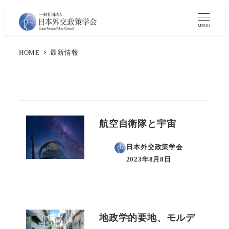
メ
イ
MENU
ン
HOME
最新情報
コ
ン
テ
ン
ツ
航空自衛隊と宇宙
へ
移
日本外交政策学会
動
2023年8月8日
投稿日
地政学的要地、モルデ