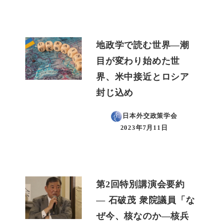
地政学で読む世界―潮
目が変わり始めた世
界、米中接近とロシア
封じ込め
日本外交政策学会
2023年7月11日
投稿日
第2回特別講演会要約
― 石破茂 衆院議員「な
ぜ今、核なのか―核兵