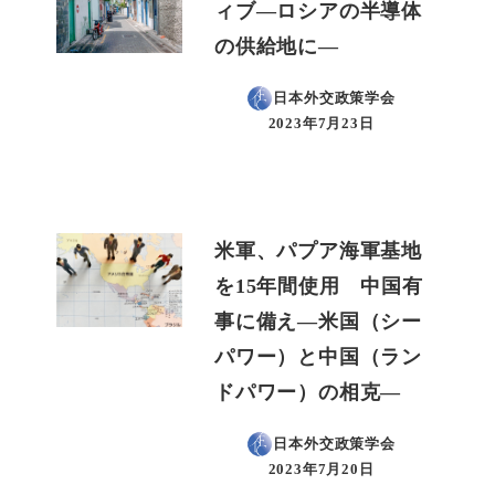
ィブ―ロシアの半導体
の供給地に―
日本外交政策学会
2023年7月23日
投稿日
米軍、パプア海軍基地
を15年間使用 中国有
事に備え―米国（シー
パワー）と中国（ラン
ドパワー）の相克―
日本外交政策学会
2023年7月20日
投稿日